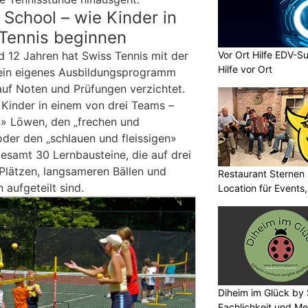
 School – wie Kinder in
 Tennis beginnen
Vor Ort Hilfe EDV-Su
d 12 Jahren hat Swiss Tennis mit der
Hilfe vor Ort
 ein eigenes Ausbildungsprogramm
auf Noten und Prüfungen verzichtet.
Kinder in einem von drei Teams –
n» Löwen, den „frechen und
oder den „schlauen und fleissigen»
gesamt 30 Lernbausteine, die auf drei
 Plätzen, langsameren Bällen und
Restaurant Sternen K
 aufgeteilt sind.
Location für Events
Diheim im Glück by 
Fachlichkeit und Me