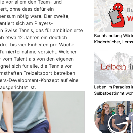
ie vor allem den Team- und
rt, ohne dass dafür ein
spensum nötig wäre. Der zweite,
entiert sich am Players-
Swiss Tennis, das für ambitionierte
Buchhandlung Wörte
ab etwa 12 Jahren ein deutlich
Kinderbücher, Lerns
 drei bis vier Einheiten pro Woche
Turnierteilnahme vorsieht. Welcher
 vom Talent als von den eigenen
gnet sich für alle, die Tennis vor
ernsthaften Freizeitsport betreiben
yers-Development-Konzept auf eine
usgerichtet ist.
Leben im Paradies i
Selbstbestimmt woh