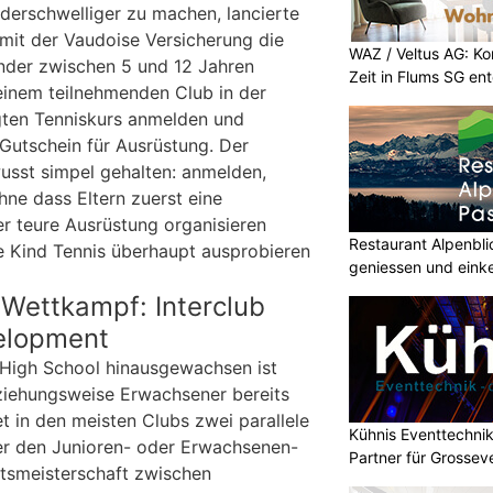
derschwelliger zu machen, lancierte
mit der Vaudoise Versicherung die
WAZ / Veltus AG: K
inder zwischen 5 und 12 Jahren
Zeit in Flums SG en
einem teilnehmenden Club in der
gten Tenniskurs anmelden und
 Gutschein für Ausrüstung. Der
usst simpel gehalten: anmelden,
hne dass Eltern zuerst eine
er teure Ausrüstung organisieren
Restaurant Alpenbl
e Kind Tennis überhaupt ausprobieren
geniessen und eink
ettkampf: Interclub
elopment
 High School hinausgewachsen ist
ziehungsweise Erwachsener bereits
et in den meisten Clubs zwei parallele
Kühnis Eventtechnik
er den Junioren- oder Erwachsenen-
Partner für Grossev
ftsmeisterschaft zwischen