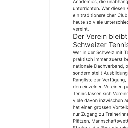
Academies, die unabhäng
unterrichten. Wer diesen
ein traditionsreicher Club
heute so viele unterschi
vereint.
Der Verein bleib
Schweizer Tenni
Wer in der Schweiz mit T
praktisch immer zuerst be
nationale Dachverband, or
sondern stellt Ausbildun
Rangliste zur Verfügung, 
den einzelnen Vereinen p
Tennis lassen sich Vereine
viele davon inzwischen a
hat einen grossen Vorteil:
nur Zugang zu Trainerinn
Plätzen, Mannschaftswet
Struktur, die über die re