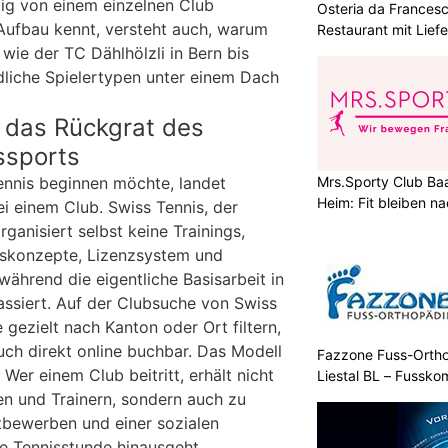
ig von einem einzelnen Club
Osteria da Francesco
 Aufbau kennt, versteht auch, warum
Restaurant mit Liefe
 wie der TC Dählhölzli in Bern bis
edliche Spielertypen unter einem Dach
t das Rückgrat des
ssports
Mrs.Sporty Club Baa
ennis beginnen möchte, landet
Heim: Fit bleiben 
i einem Club. Swiss Tennis, der
ganisiert selbst keine Trainings,
gskonzepte, Lizenzsystem und
während die eigentliche Basisarbeit in
assiert. Auf der Clubsuche von Swiss
 gezielt nach Kanton oder Ort filtern,
uch direkt online buchbar. Das Modell
Fazzone Fuss-Orthop
 Wer einem Club beitritt, erhält nicht
Liestal BL – Fussko
en und Trainern, sondern auch zu
tbewerben und einer sozialen
ine Tennisstunde hinausgeht.