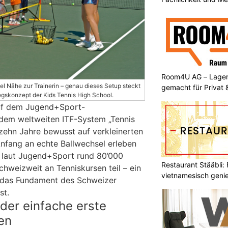
Room4U AG – Lagerr
iel Nähe zur Trainerin – genau dieses Setup steckt
gemacht für Privat
iegskonzept der Kids Tennis High School.
uf dem Jugend+Sport-
dem weltweiten ITF-System „Tennis
 zehn Jahre bewusst auf verkleinerten
Anfang an echte Ballwechsel erleben
laut Jugend+Sport rund 80’000
Restaurant Stääbli: 
hweizweit an Tenniskursen teil – ein
vietnamesisch geni
t das Fundament des Schweizer
st.
 der einfache erste
ien