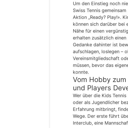
Um den Einstieg noch nie
Swiss Tennis gemeinsam 
Aktion „Ready? Play!». K
können sich darüber bei 
Nähe für einen vergünsti
erhalten zusätzlich einen
Gedanke dahinter ist bew
aufschlagen, loslegen – o
Vereinsmitgliedschaft od
müssen, bevor das eigen
konnte.
Vom Hobby zum W
und Players Dev
Wer über die Kids Tennis
oder als Jugendlicher be
Erfahrung mitbringt, find
Wege. Der erste führt üb
Interclub, eine Mannscha