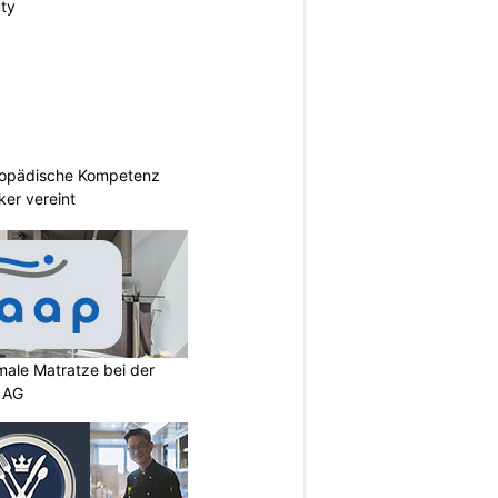
uty
hopädische Kompetenz
er vereint
imale Matratze bei der
 AG