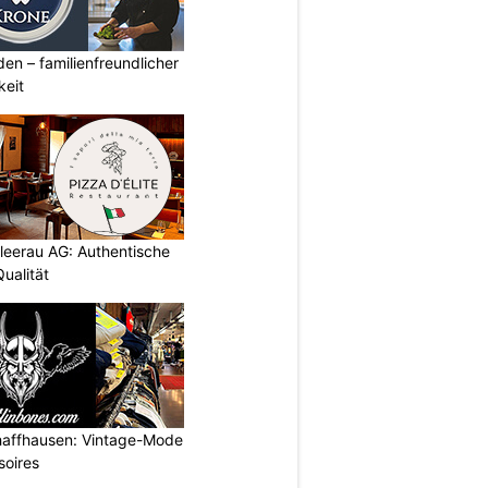
den – familienfreundlicher
keit
chleerau AG: Authentische
ualität
haffhausen: Vintage-Mode
soires