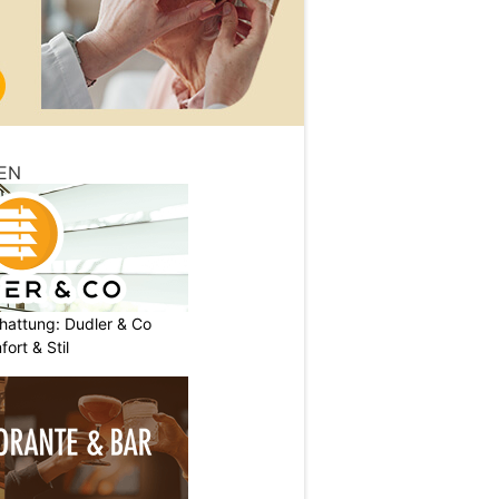
EN
chattung: Dudler & Co
ort & Stil