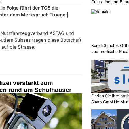
Coloration und Bea
ON
in Folge führt der TCS die
nter dem Merkspruch "Luege |
e Nutzfahrzeugverband ASTAG und
utiers Suisses tragen diese Botschaft
Künzli Schuhe: Ort
 auf die Strasse.
und modische Sneak
izei verstärkt zum
llen rund um Schulhäuser
Finden Sie Ihre opt
Slaap GmbH in Muri