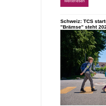
Weiterlesen
Schweiz: TCS star
"Brämse" steht 202