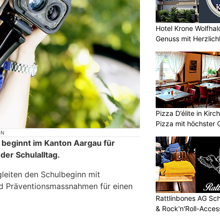
Hotel Krone Wolfhal
Genuss mit Herzlich
Pizza D’élite in Kir
Pizza mit höchster Q
ON
beginnt im Kanton Aargau für
der Schulalltag.
gleiten den Schulbeginn mit
nd Präventionsmassnahmen für einen
Rattlinbones AG Sc
& Rock'n'Roll-Acces