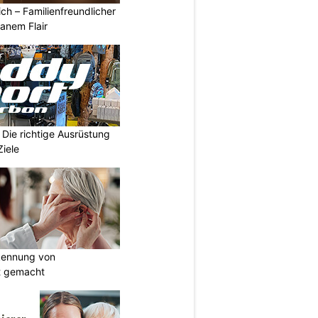
ich – Familienfreundlicher
anem Flair
Die richtige Ausrüstung
Ziele
kennung von
t gemacht