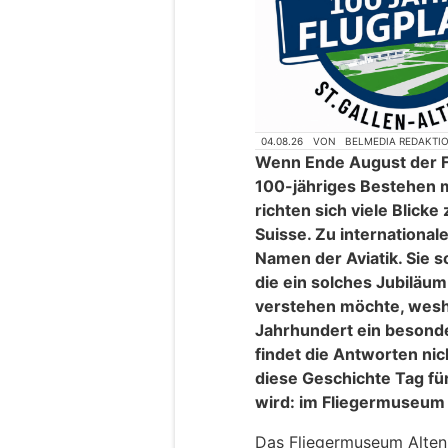
04.08.26
VON
BELMEDIA REDAKTI
Wenn Ende August der Fl
100-jähriges Bestehen m
richten sich viele Blicke
Suisse. Zu internationa
Namen der Aviatik. Sie s
die ein solches Jubiläu
verstehen möchte, wesha
Jahrhundert ein besonder
findet die Antworten ni
diese Geschichte Tag fü
wird: im Fliegermuseum 
Das Fliegermuseum Altenr