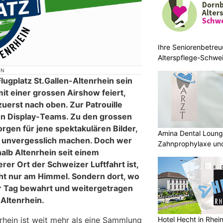
Ihre Seniorenbetreu
Alterspflege-Schwei
ON
ugplatz St.Gallen-Altenrhein sein
it einer grossen Airshow feiert,
 zuerst nach oben. Zur Patrouille
len Display-Teams. Zu den grossen
orgen für jene spektakulären Bilder,
Amina Dental Loung
m unvergesslich machen. Doch wer
Zahnprophylaxe und
lb Altenrhein seit einem
Zahnmedizin
er Ort der Schweizer Luftfahrt ist,
cht nur am Himmel. Sondern dort, wo
r Tag bewahrt und weitergetragen
Altenrhein.
Hotel Hecht in Rhei
hein ist weit mehr als eine Sammlung