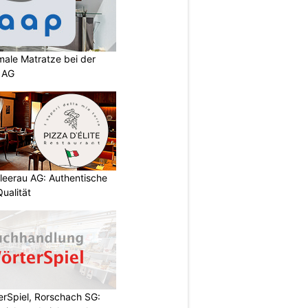
imale Matratze bei der
 AG
chleerau AG: Authentische
ualität
rSpiel, Rorschach SG: