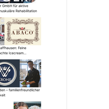
r GmbH für aktive
uskuläre Rehabilitation
affhausen: Feine
achte Icecream
den – familienfreundlicher
keit