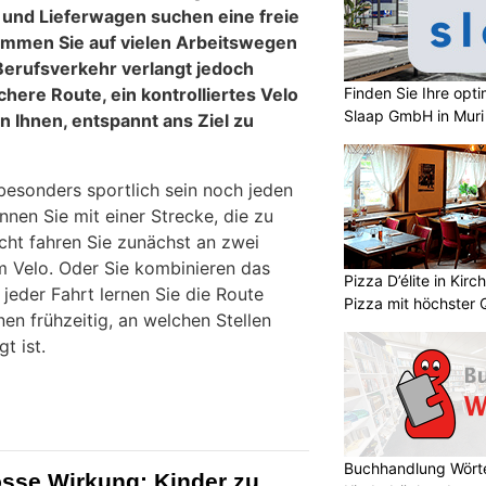
und Lieferwagen suchen eine freie
ommen Sie auf vielen Arbeitswegen
 Berufsverkehr verlangt jedoch
Finden Sie Ihre opt
here Route, ein kontrolliertes Velo
Slaap GmbH in Muri
n Ihnen, entspannt ans Ziel zu
esonders sportlich sein noch jeden
nnen Sie mit einer Strecke, die zu
eicht fahren Sie zunächst an zwei
 Velo. Oder Sie kombinieren das
Pizza D’élite in Kir
jeder Fahrt lernen Sie die Route
Pizza mit höchster Q
en frühzeitig, an welchen Stellen
t ist.
Buchhandlung Wörte
rosse Wirkung: Kinder zu