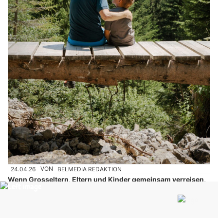
24.04.26
VON
BELMEDIA REDAKTION
Wenn Grosseltern, Eltern und Kinder gemeinsam verreisen,
wird der Urlaub zum bewussten Treffpunkt im oft hektischen
Alltag.
Statt verstreuter Termine zählt hier vor allem eines: