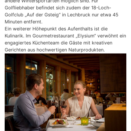
andere Wintersportarten möglich sind. Für
Golfliebhaber befindet sich zudem der 18-Loch-
Golfclub „Auf der Gsteig“ in Lechbruck nur etwa 45
Minuten entfernt.
Ein weiterer Höhepunkt des Aufenthalts ist die
Kulinarik. Im Gourmetrestaurant „Elysium“ verwöhnt ein
engagiertes Küchenteam die Gäste mit kreativen
Gerichten aus hochwertigen Naturprodukten.