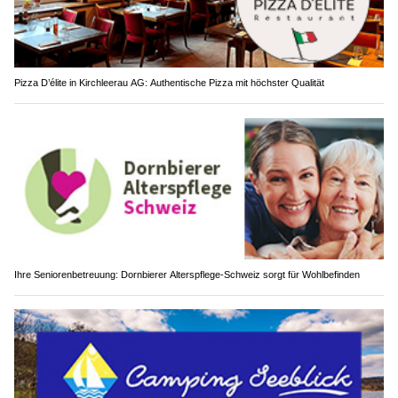
Pizza D’élite in Kirchleerau AG: Authentische Pizza mit höchster Qualität
Ihre Seniorenbetreuung: Dornbierer Alterspflege-Schweiz sorgt für Wohlbefinden