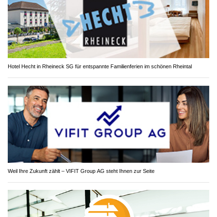
Hotel Hecht in Rheineck SG für entspannte Familienferien im schönen Rheintal
Weil Ihre Zukunft zählt – VIFIT Group AG steht Ihnen zur Seite