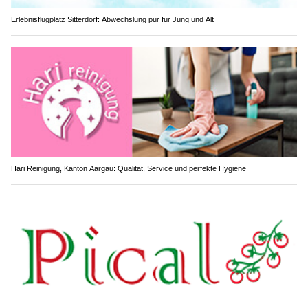
Erlebnisflugplatz Sitterdorf: Abwechslung pur für Jung und Alt
Hari Reinigung, Kanton Aargau: Qualität, Service und perfekte Hygiene