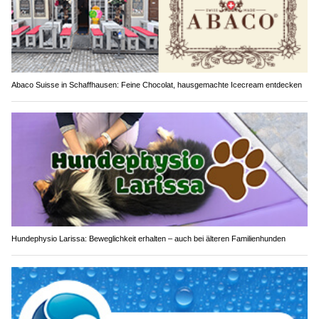
Abaco Suisse in Schaffhausen: Feine Chocolat, hausgemachte Icecream entdecken
Hundephysio Larissa: Beweglichkeit erhalten – auch bei älteren Familienhunden