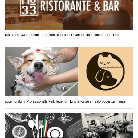
Ristorante 33 in Zürich – Familienfreundlicher Genuss mit mediterranem Flair
guterhund.ch: Professionelle Fellpflege für Hund & Katze im Salon oder zu Hause