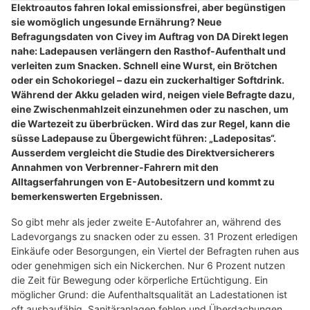
Elektroautos fahren lokal emissionsfrei, aber begünstigen
sie womöglich ungesunde Ernährung? Neue
Befragungsdaten von Civey im Auftrag von DA Direkt legen
nahe: Ladepausen verlängern den Rasthof-Aufenthalt und
verleiten zum Snacken. Schnell eine Wurst, ein Brötchen
oder ein Schokoriegel – dazu ein zuckerhaltiger Softdrink.
Während der Akku geladen wird, neigen viele Befragte dazu,
eine Zwischenmahlzeit einzunehmen oder zu naschen, um
die Wartezeit zu überbrücken. Wird das zur Regel, kann die
süsse Ladepause zu Übergewicht führen: „Ladepositas“.
Ausserdem vergleicht die Studie des Direktversicherers
Annahmen von Verbrenner-Fahrern mit den
Alltagserfahrungen von E-Autobesitzern und kommt zu
bemerkenswerten Ergebnissen.
So gibt mehr als jeder zweite E-Autofahrer an, während des
Ladevorgangs zu snacken oder zu essen. 31 Prozent erledigen
Einkäufe oder Besorgungen, ein Viertel der Befragten ruhen aus
oder genehmigen sich ein Nickerchen. Nur 6 Prozent nutzen
die Zeit für Bewegung oder körperliche Ertüchtigung. Ein
möglicher Grund: die Aufenthaltsqualität an Ladestationen ist
oft ausbaufähig, Sanitäranlagen fehlen und Überdachungen