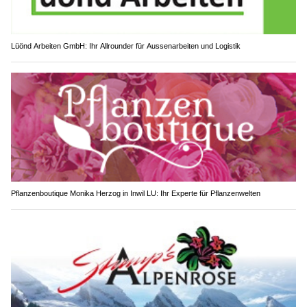
Lüönd Arbeiten GmbH: Ihr Allrounder für Aussenarbeiten und Logistik
Pflanzenboutique Monika Herzog in Inwil LU: Ihr Experte für Pflanzenwelten