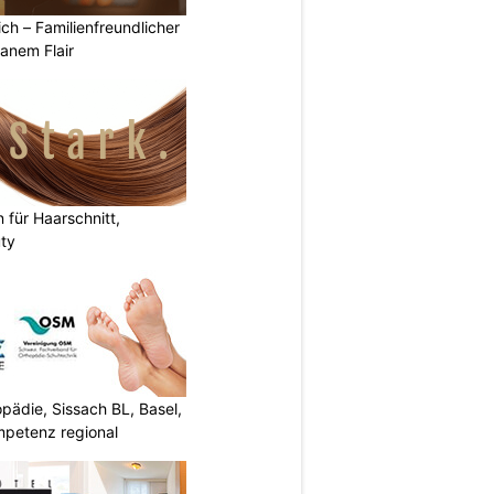
ich – Familienfreundlicher
anem Flair
n für Haarschnitt,
uty
ädie, Sissach BL, Basel,
mpetenz regional