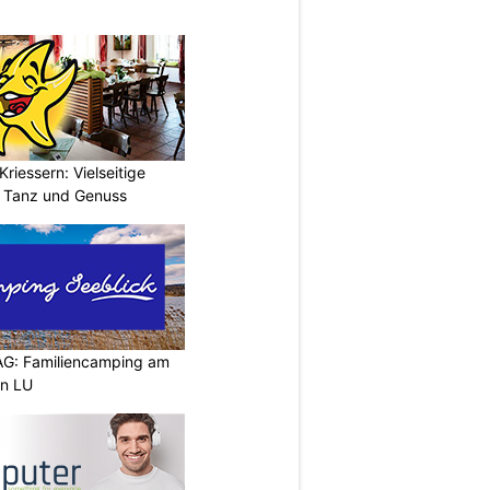
riessern: Vielseitige
, Tanz und Genuss
AG: Familiencamping am
en LU