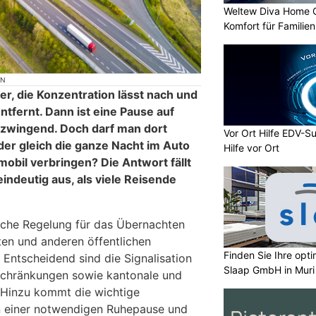
Weltew Diva Home 
Komfort für Familie
ON
, die Konzentration lässt nach und
entfernt. Dann ist eine Pause auf
 zwingend. Doch darf man dort
Vor Ort Hilfe EDV-Su
oder gleich die ganze Nacht im Auto
Hilfe vor Ort
bil verbringen? Die Antwort fällt
indeutig aus, als viele Reisende
liche Regelung für das Übernachten
ten und anderen öffentlichen
Finden Sie Ihre opt
. Entscheidend sind die Signalisation
Slaap GmbH in Muri
eschränkungen sowie kantonale und
 Hinzu kommt die wichtige
 einer notwendigen Ruhepause und