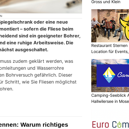
Gross und Klein
ON
 Spiegelschrank oder eine neue
montiert – sofern die Fliese beim
cheidend sind ein geeigneter Bohrer,
nd eine ruhige Arbeitsweise. Die
Restaurant Sternen K
nächst ausgeschaltet.
Location für Events
 muss zudem geklärt werden, was
Stromleitungen und Wasserrohre
n Bohrversuch gefährlich. Dieser
ür Schritt, wie Sie Fliesen möglichst
ohren.
Camping-Seeblick 
Hallwilersee in Mos
ennen: Warum richtiges