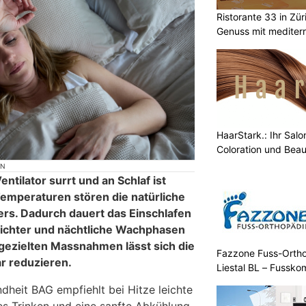
Ristorante 33 in Zür
Genuss mit mediterr
HaarStark.: Ihr Salo
Coloration und Bea
ON
entilator surrt und an Schlaf ist
emperaturen stören die natürliche
s. Dadurch dauert das Einschlafen
leichter und nächtliche Wachphasen
 gezielten Massnahmen lässt sich die
Fazzone Fuss-Orthop
r reduzieren.
Liestal BL – Fussko
heit BAG empfiehlt bei Hitze leichte