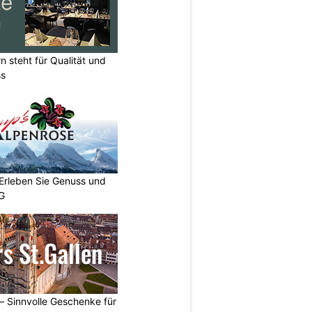
n steht für Qualität und
ss
 Erleben Sie Genuss und
SG
 – Sinnvolle Geschenke für