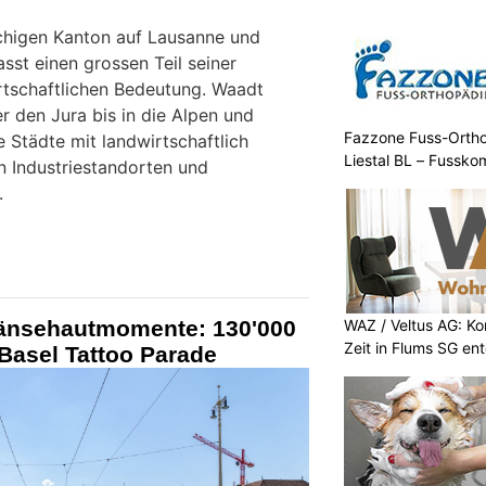
chigen Kanton auf Lausanne und
sst einen grossen Teil seiner
rtschaftlichen Bedeutung. Waadt
r den Jura bis in die Alpen und
Fazzone Fuss-Orthop
e Städte mit landwirtschaftlich
Liestal BL – Fussko
n Industriestandorten und
.
Gänsehautmomente: 130'000
WAZ / Veltus AG: K
Zeit in Flums SG en
Basel Tattoo Parade