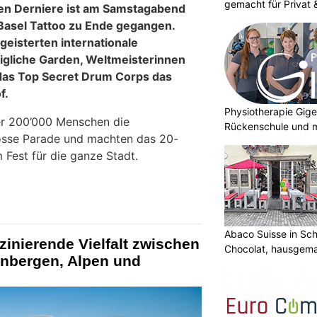
gemacht für Privat
len Derniere ist am Samstagabend
Basel Tattoo zu Ende gegangen.
eisterten internationale
igliche Garden, Weltmeisterinnen
das Top Secret Drum Corps das
f.
Physiotherapie Gige
er 200’000 Menschen die
Rückenschule und m
rosse Parade und machten das 20-
 Fest für die ganze Stadt.
Abaco Suisse in Sch
inierende Vielfalt zwischen
Chocolat, hausgem
nbergen, Alpen und
entdecken