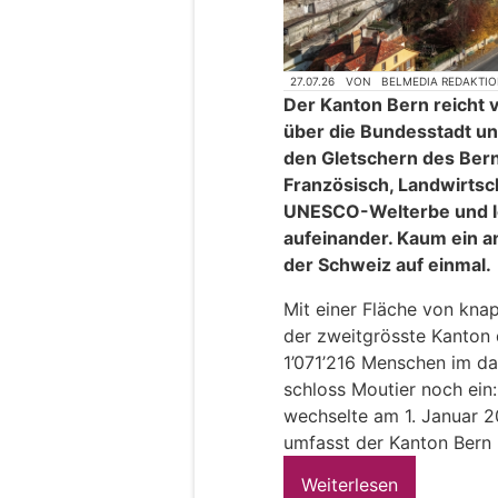
27.07.26
VON
BELMEDIA REDAKTI
Der Kanton Bern reicht
über die Bundesstadt un
den Gletschern des Ber
Französisch, Landwirtsch
UNESCO-Welterbe und le
aufeinander. Kaum ein an
der Schweiz auf einmal.
Mit einer Fläche von kna
der zweitgrösste Kanton
1’071’216 Menschen im da
schloss Moutier noch ein
wechselte am 1. Januar 2
umfasst der Kanton Bern 
Weiterlesen