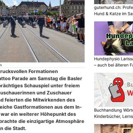
guterhund.ch: Profes
Hund & Katze im Sa
Hundephysio Larissa
– auch bei älteren 
ON
drucksvollen Formationen
attoo Parade am Samstag die Basler
prächtiges Schauspiel unter freiem
Zuschauerinnen und Zuschauer
d feierten die Mitwirkenden des
reiche Gastformationen aus dem In-
Buchhandlung Wörte
 war ein weiterer Höhepunkt des
Kinderbücher, Lerns
rachte die einzigartige Atmosphäre
n die Stadt.