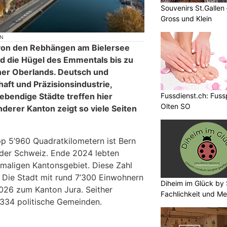
Souvenirs St.Gallen
Gross und Klein
ON
 von den Rebhängen am Bielersee
d die Hügel des Emmentals bis zu
ner Oberlands. Deutsch und
aft und Präzisionsindustrie,
Fussdienst.ch: Fus
bendige Städte treffen hier
Olten SO
derer Kanton zeigt so viele Seiten
pp 5’960 Quadratkilometern ist Bern
 der Schweiz. Ende 2024 lebten
maligen Kantonsgebiet. Diese Zahl
: Die Stadt mit rund 7’300 Einwohnern
Diheim im Glück by 
026 zum Kanton Jura. Seither
Fachlichkeit und Me
334 politische Gemeinden.