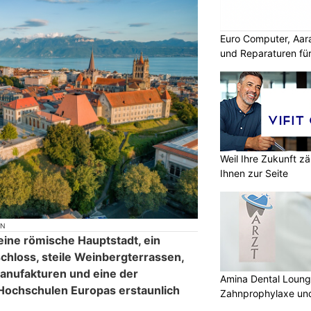
Euro Computer, Aar
und Reparaturen für
Weil Ihre Zukunft zä
Ihnen zur Seite
ON
eine römische Hauptstadt, ein
hloss, steile Weinbergterrassen,
anufakturen und eine der
Amina Dental Loung
Hochschulen Europas erstaunlich
Zahnprophylaxe und
Zahnmedizin