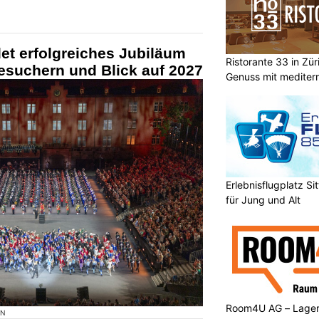
et erfolgreiches Jubiläum
Ristorante 33 in Zür
esuchern und Blick auf 2027
Genuss mit mediterr
Erlebnisflugplatz S
für Jung und Alt
Room4U AG – Lagerr
ON