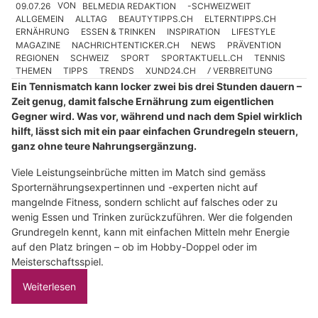
09.07.26
VON
BELMEDIA REDAKTION
-SCHWEIZWEIT
ALLGEMEIN
ALLTAG
BEAUTYTIPPS.CH
ELTERNTIPPS.CH
ERNÄHRUNG
ESSEN & TRINKEN
INSPIRATION
LIFESTYLE
MAGAZINE
NACHRICHTENTICKER.CH
NEWS
PRÄVENTION
REGIONEN
SCHWEIZ
SPORT
SPORTAKTUELL.CH
TENNIS
THEMEN
TIPPS
TRENDS
XUND24.CH
Ⳇ VERBREITUNG
Ein Tennismatch kann locker zwei bis drei Stunden dauern –
Zeit genug, damit falsche Ernährung zum eigentlichen
Gegner wird. Was vor, während und nach dem Spiel wirklich
hilft, lässt sich mit ein paar einfachen Grundregeln steuern,
ganz ohne teure Nahrungsergänzung.
Viele Leistungseinbrüche mitten im Match sind gemäss
Sporternährungsexpertinnen und -experten nicht auf
mangelnde Fitness, sondern schlicht auf falsches oder zu
wenig Essen und Trinken zurückzuführen. Wer die folgenden
Grundregeln kennt, kann mit einfachen Mitteln mehr Energie
auf den Platz bringen – ob im Hobby-Doppel oder im
Meisterschaftsspiel.
Weiterlesen