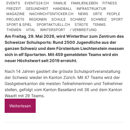
EVENTS
EVENTS24.CH
FAMILIE
FAMILIENLEBEN
FITNESS
FREIZEIT
GESUNDHEIT
HANDBALL
INFRASTRUKTUR
MAGAZINE
NACHRICHTENTICKER.CH
NEWS
ORTE
PEOPLE
PROJEKTE
REGIONEN
SCHULE
SCHWEIZ
SCHWEIZ
SPORT
SPORT & SPIEL
SPORTAKTUELL.CH
STÄDTE
TENNIS
THEMEN
VITAL
WINTERSPORT
Ⳇ VERBREITUNG
Am Freitag, 29. Mai 2026, wird Winterthur zum Zentrum des
Schweizer Schulsports: Rund 2500 Jugendliche aus der
ganzen Schweiz und dem Fürstentum Liechtenstein messen
sich in elf Sportarten. Mit 459 gemeldeten Teams wird ein
neuer Höchstwert seit 2019 erreicht.
Nach 14 Jahren gastiert die grösste Schulsportveranstaltung
der Schweiz wieder im Kanton Zürich. Mit 47 Teams wird der
Gastgeberkanton die meisten Teilnehmerinnen und Teilnehmer
stellen, gefolgt vom Kanton Baselland mit 36 und dem Kanton
Waadt mit 29 Teams.
Weiterlesen