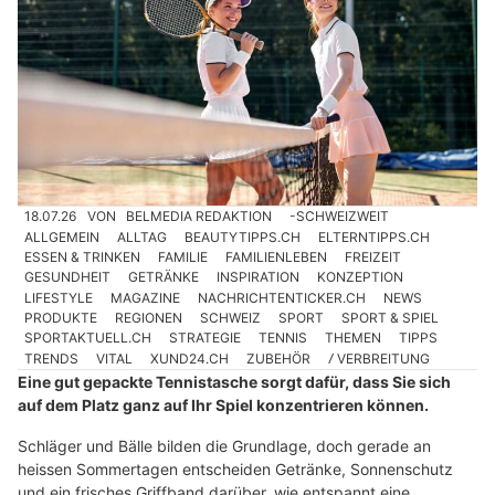
18.07.26
VON
BELMEDIA REDAKTION
-SCHWEIZWEIT
ALLGEMEIN
ALLTAG
BEAUTYTIPPS.CH
ELTERNTIPPS.CH
ESSEN & TRINKEN
FAMILIE
FAMILIENLEBEN
FREIZEIT
GESUNDHEIT
GETRÄNKE
INSPIRATION
KONZEPTION
LIFESTYLE
MAGAZINE
NACHRICHTENTICKER.CH
NEWS
PRODUKTE
REGIONEN
SCHWEIZ
SPORT
SPORT & SPIEL
SPORTAKTUELL.CH
STRATEGIE
TENNIS
THEMEN
TIPPS
TRENDS
VITAL
XUND24.CH
ZUBEHÖR
Ⳇ VERBREITUNG
Eine gut gepackte Tennistasche sorgt dafür, dass Sie sich
auf dem Platz ganz auf Ihr Spiel konzentrieren können.
Schläger und Bälle bilden die Grundlage, doch gerade an
heissen Sommertagen entscheiden Getränke, Sonnenschutz
und ein frisches Griffband darüber, wie entspannt eine