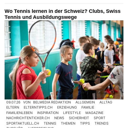
Wo Tennis lernen in der Schweiz? Clubs, Swiss
Tennis und Ausbildungswege
09.07.26
VON
BELMEDIA REDAKTION
ALLGEMEIN
ALLTAG
ELTERN
ELTERNTIPPS.CH
ERZIEHUNG
FAMILIE
FAMILIENLEBEN
INSPIRATION
LIFESTYLE
MAGAZINE
NACHRICHTENTICKER.CH
NEWS
SICHERHEIT
SPORT
SPORTAKTUELL.CH
TENNIS
THEMEN
TIPPS
TRENDS