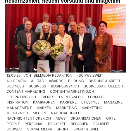
Rekordzahlen, neuem Vorstand und Imagefilm
12.06.26
VON
BELMEDIA REDAKTION
-SCHWEIZWEIT
ALLGEMEIN
ALLTAG
AWARDS
BILDUNG
BILDUNG & ARBEIT
BUSINESS
BUSINESS
BUSINESS24.CH
BUSINESSAKTUELL.CH
CONTENT MARKETING
CONTENTMARKETING.CH
ELTERNTIPPS.CH
EVENTS
EVENTS24.CH
FORMATE
INSPIRATION
KAMPAGNEN
KARRIERE
LIFESTYLE
MAGAZINE
MANAGEMENT
MARKEN
MARKETING
MARKETING
MEDIA24.CH
MEDIEN
NACHHALTIGKEIT
NACHRICHTENTICKER.CH
NEWS
ORGANISATIONEN
ORTE
PEOPLE
PERSONAL
PROJEKTE
REGIONEN
SCHWEIZ
SCHWEIZ
SOCIAL MEDIA
SPORT
SPORT & SPIEL