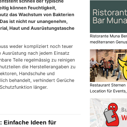
ntsteht schnell der typische
itig können Feuchtigkeit,
utz das Wachstum von Bakterien
 Das ist nicht nur unangenehm,
rial, Haut und Ausrüstungstasche
Ristorante Muna Ber
mediterranen Genu
muss weder kompliziert noch teuer
ie Ausrüstung nach jedem Einsatz
hbare Teile regelmässig zu reinigen
hutzteilen die Herstellerangaben zu
tektoren, Handschuhe und
lich behandelt, verhindert Gerüche
Restaurant Sternen K
Schutzfunktion länger.
Location für Events
 Einfache Ideen für