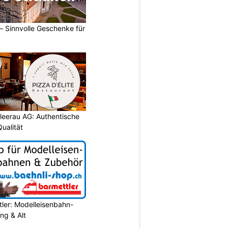
 – Sinnvolle Geschenke für
chleerau AG: Authentische
ualität
ler: Modelleisenbahn-
ung & Alt