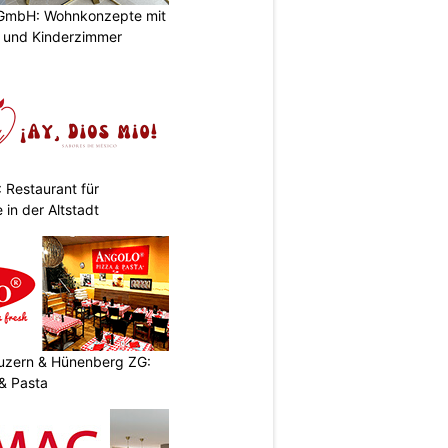
GmbH: Wohnkonzepte mit
n und Kinderzimmer
 Restaurant für
in der Altstadt
Luzern & Hünenberg ZG:
& Pasta