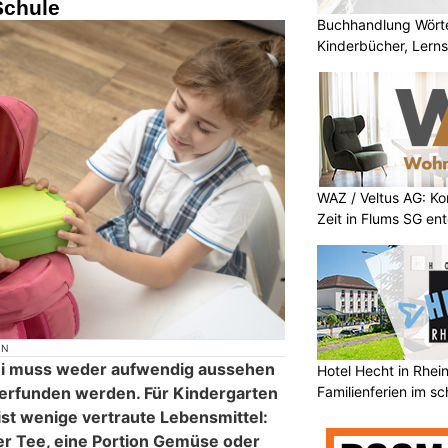
Schule
Buchhandlung Wörte
Kinderbücher, Lerns
WAZ / Veltus AG: K
Zeit in Flums SG en
ON
i muss weder aufwendig aussehen
Hotel Hecht in Rhei
Familienferien im s
erfunden werden. Für Kindergarten
t wenige vertraute Lebensmittel:
r Tee, eine Portion Gemüse oder