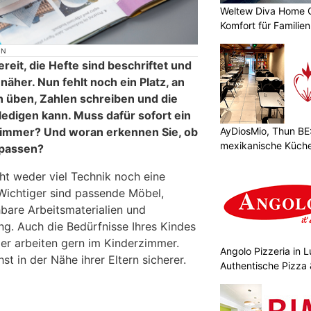
Weltew Diva Home 
Komfort für Familie
ON
reit, die Hefte sind beschriftet und
näher. Nun fehlt noch ein Platz, an
 üben, Zahlen schreiben und die
edigen kann. Muss dafür sofort ein
AyDiosMio, Thun BE:
Zimmer? Und woran erkennen Sie, ob
mexikanische Küche 
 passen?
ht weder viel Technik noch eine
 Wichtiger sind passende Möbel,
hbare Arbeitsmaterialien und
g. Auch die Bedürfnisse Ihres Kindes
ler arbeiten gern im Kinderzimmer.
Angolo Pizzeria in 
st in der Nähe ihrer Eltern sicherer.
Authentische Pizza 