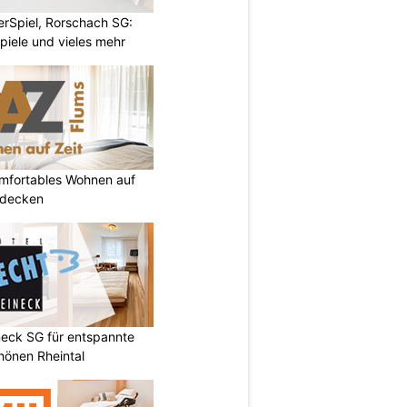
rSpiel, Rorschach SG:
piele und vieles mehr
omfortables Wohnen auf
tdecken
neck SG für entspannte
chönen Rheintal