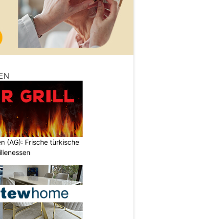
EN
en (AG): Frische türkische
ilienessen