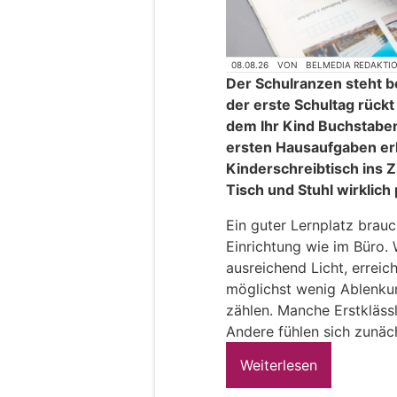
08.08.26
VON
BELMEDIA REDAKTI
Der Schulranzen steht be
der erste Schultag rückt 
dem Ihr Kind Buchstaben
ersten Hausaufgaben erl
Kinderschreibtisch ins 
Tisch und Stuhl wirklich
Ein guter Lernplatz brauc
Einrichtung wie im Büro.
ausreichend Licht, erreic
möglichst wenig Ablenkun
zählen. Manche Erstkläss
Andere fühlen sich zunäch
Weiterlesen