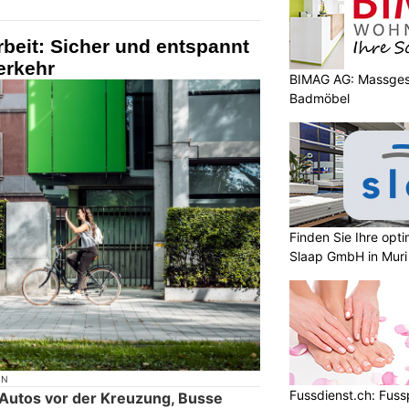
rbeit: Sicher und entspannt
erkehr
BIMAG AG: Massges
Badmöbel
Finden Sie Ihre opt
Slaap GmbH in Muri
ON
Fussdienst.ch: Fus
Autos vor der Kreuzung, Busse