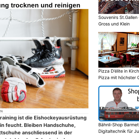
ng trocknen und reinigen
Souvenirs St.Gallen
Gross und Klein
Pizza D’élite in Kir
Pizza mit höchster Q
ON
raining ist die Eishockeyausrüstung
Bähnli-Shop Barmett
nein feucht. Bleiben Handschuhe,
Digitaltechnik für J
ttschuhe anschliessend in der