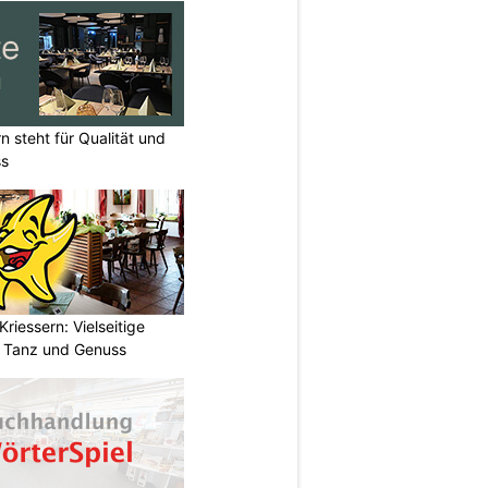
n steht für Qualität und
ss
riessern: Vielseitige
, Tanz und Genuss