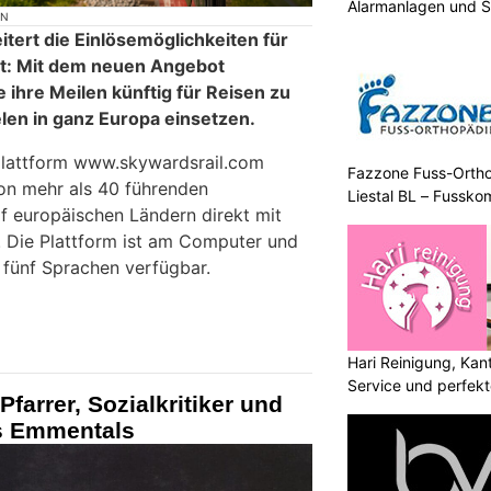
Alarmanlagen und 
ON
tert die Einlösemöglichkeiten für
it: Mit dem neuen Angebot
 ihre Meilen künftig für Reisen zu
len in ganz Europa einsetzen.
lattform www.skywardsrail.com
Fazzone Fuss-Orthop
von mehr als 40 führenden
Liestal BL – Fussko
 europäischen Ländern direkt mit
 Die Plattform ist am Computer und
 fünf Sprachen verfügbar.
Hari Reinigung, Kan
Service und perfek
Pfarrer, Sozialkritiker und
s Emmentals