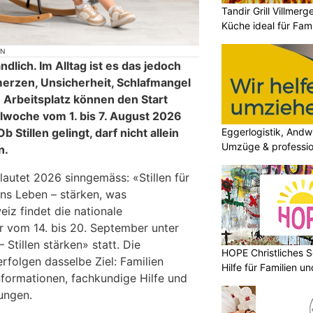
Tandir Grill Villmerg
Küche ideal für Fam
ON
ndlich. Im Alltag ist es das jedoch
merzen, Unsicherheit, Schlafmangel
 Arbeitsplatz können den Start
llwoche vom 1. bis 7. August 2026
Eggerlogistik, Andwi
 Stillen gelingt, darf nicht allein
Umzüge & professio
n.
lautet 2026 sinngemäss: «Stillen für
ins Leben – stärken, was
eiz findet die nationale
 vom 14. bis 20. September unter
tillen stärken» statt. Die
HOPE Christliches S
folgen dasselbe Ziel: Familien
Hilfe für Familien 
nformationen, fachkundige Hilfe und
ungen.