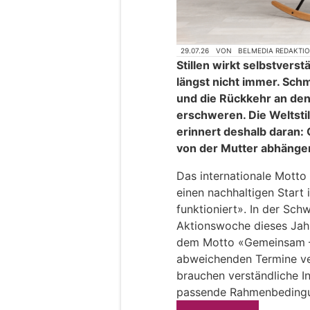
29.07.26
VON
BELMEDIA REDAKTI
Stillen wirkt selbstverstä
längst nicht immer. Sch
und die Rückkehr an den
erschweren. Die Weltsti
erinnert deshalb daran: Ob
von der Mutter abhänge
Das internationale Motto 
einen nachhaltigen Start 
funktioniert». In der Schw
Aktionswoche dieses Jahr
dem Motto «Gemeinsam – S
abweichenden Termine ver
brauchen verständliche I
passende Rahmenbeding