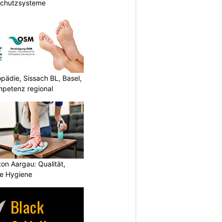
Schutzsysteme
ädie, Sissach BL, Basel,
mpetenz regional
ton Aargau: Qualität,
te Hygiene