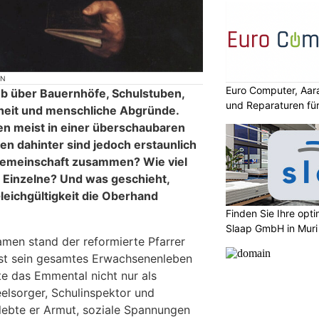
ON
Euro Computer, Aar
eb über Bauernhöfe, Schulstuben,
und Reparaturen für
heit und menschliche Abgründe.
en meist in einer überschaubaren
gen dahinter sind jedoch erstaunlich
Gemeinschaft zusammen? Wie viel
 Einzelne? Und was geschieht,
leichgültigkeit die Oberhand
Finden Sie Ihre opt
Slaap GmbH in Muri
men stand der reformierte Pfarrer
fast sein gesamtes Erwachsenenleben
e das Emmental nicht nur als
Seelsorger, Schulinspektor und
rlebte er Armut, soziale Spannungen