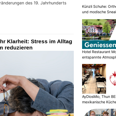
eränderungen des 19. Jahrhunderts
Künzli Schuhe: Ort
und modische Sneak
r Klarheit: Stress im Alltag
m reduzieren
Hotel Restaurant M
entspannte Atmosp
AyDiosMio, Thun BE:
mexikanische Küche 