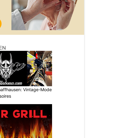
EN
haffhausen: Vintage-Mode
soires