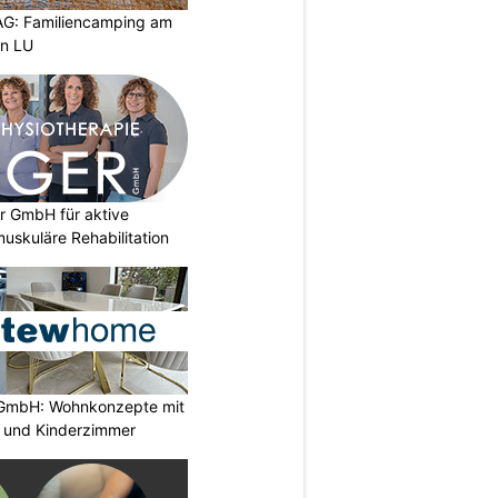
AG: Familiencamping am
en LU
r GmbH für aktive
uskuläre Rehabilitation
GmbH: Wohnkonzepte mit
n und Kinderzimmer