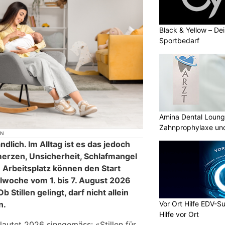
Black & Yellow – Dei
Sportbedarf
Amina Dental Loung
Zahnprophylaxe und
ON
Zahnmedizin
ndlich. Im Alltag ist es das jedoch
merzen, Unsicherheit, Schlafmangel
 Arbeitsplatz können den Start
llwoche vom 1. bis 7. August 2026
 Stillen gelingt, darf nicht allein
n.
Vor Ort Hilfe EDV-Su
Hilfe vor Ort
lautet 2026 sinngemäss: «Stillen für