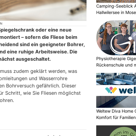
Camping-Seeblick 
Hallwilersee in Mos
ON
 Spiegelschrank oder eine neue
montiert – sofern die Fliese beim
cheidend sind ein geeigneter Bohrer,
nd eine ruhige Arbeitsweise. Die
Physiotherapie Gige
nächst ausgeschaltet.
Rückenschule und m
 muss zudem geklärt werden, was
Stromleitungen und Wasserrohre
n Bohrversuch gefährlich. Dieser
ür Schritt, wie Sie Fliesen möglichst
ohren.
Weltew Diva Home 
Komfort für Familie