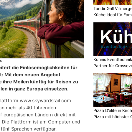
Tandir Grill Villmerg
Küche ideal für Fam
Kühnis Eventtechnik
ON
Partner für Grossev
tert die Einlösemöglichkeiten für
it: Mit dem neuen Angebot
 ihre Meilen künftig für Reisen zu
len in ganz Europa einsetzen.
lattform www.skywardsrail.com
von mehr als 40 führenden
Pizza D’élite in Kir
 europäischen Ländern direkt mit
Pizza mit höchster Q
 Die Plattform ist am Computer und
 fünf Sprachen verfügbar.