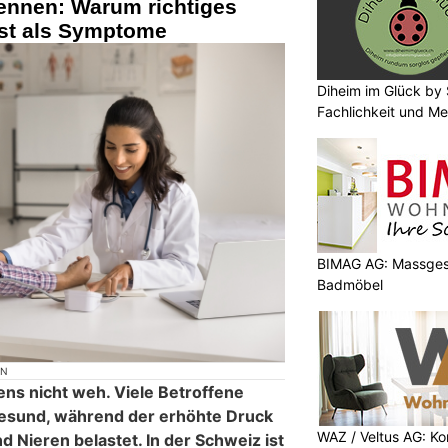
ennen: Warum richtiges
ist als Symptome
Diheim im Glück by 
Fachlichkeit und Me
BIMAG AG: Massges
Badmöbel
ON
ens nicht weh. Viele Betroffene
gesund, während der erhöhte Druck
WAZ / Veltus AG: K
d Nieren belastet. In der Schweiz ist