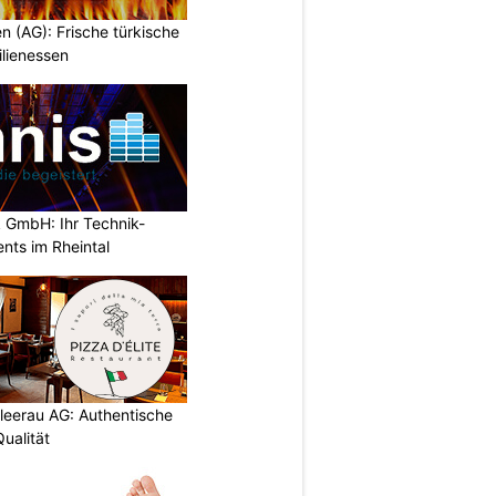
en (AG): Frische türkische
ilienessen
 GmbH: Ihr Technik-
ents im Rheintal
chleerau AG: Authentische
ualität